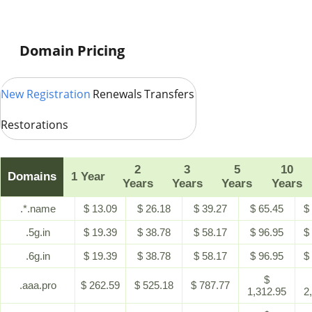
Domain Pricing
New Registration
Renewals
Transfers
Restorations
2
3
5
10
Domains
1 Year
Years
Years
Years
Years
.*.name
$ 13.09
$ 26.18
$ 39.27
$ 65.45
$
.5g.in
$ 19.39
$ 38.78
$ 58.17
$ 96.95
$
.6g.in
$ 19.39
$ 38.78
$ 58.17
$ 96.95
$
$
.aaa.pro
$ 262.59
$ 525.18
$ 787.77
1,312.95
2