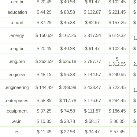
.eco.br
$ 20.49
$ 40.98
$ 61.47
$ 102.45
$
.education
$ 44.29
$ 88.58
$ 132.87
$ 221.45
$
.email
$ 37.29
$ 45.38
$ 82.67
$ 157.25
$
.energy
$ 150.69
$ 167.25
$ 317.94
$ 619.32
1
.eng.br
$ 20.49
$ 40.98
$ 61.47
$ 102.45
$
$
.eng.pro
$ 262.59
$ 525.18
$ 787.77
1,312.95
2
.engineer
$ 48.19
$ 96.38
$ 144.57
$ 240.95
$
.engineering
$ 144.49
$ 288.98
$ 433.47
$ 722.45
1
.enterprises
$ 58.89
$ 117.78
$ 176.67
$ 294.45
$
.equipment
$ 37.29
$ 74.58
$ 111.87
$ 186.45
$
.er.in
$ 19.39
$ 38.78
$ 58.17
$ 96.95
$
.es
$ 11.49
$ 22.98
$ 34.47
$ 57.45