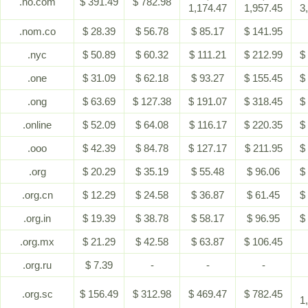
.no.com
$ 391.49
$ 782.98
1,174.47
1,957.45
3
.nom.co
$ 28.39
$ 56.78
$ 85.17
$ 141.95
.nyc
$ 50.89
$ 60.32
$ 111.21
$ 212.99
$
.one
$ 31.09
$ 62.18
$ 93.27
$ 155.45
$
.ong
$ 63.69
$ 127.38
$ 191.07
$ 318.45
$
.online
$ 52.09
$ 64.08
$ 116.17
$ 220.35
$
.ooo
$ 42.39
$ 84.78
$ 127.17
$ 211.95
$
.org
$ 20.29
$ 35.19
$ 55.48
$ 96.06
$
.org.cn
$ 12.29
$ 24.58
$ 36.87
$ 61.45
$
.org.in
$ 19.39
$ 38.78
$ 58.17
$ 96.95
$
.org.mx
$ 21.29
$ 42.58
$ 63.87
$ 106.45
.org.ru
$ 7.39
-
-
-
.org.sc
$ 156.49
$ 312.98
$ 469.47
$ 782.45
1