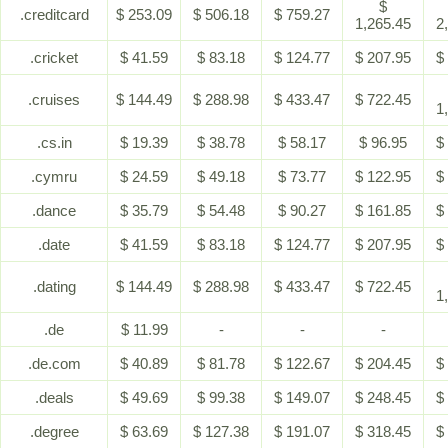
$
.creditcard
$ 253.09
$ 506.18
$ 759.27
1,265.45
2
.cricket
$ 41.59
$ 83.18
$ 124.77
$ 207.95
$
.cruises
$ 144.49
$ 288.98
$ 433.47
$ 722.45
1
.cs.in
$ 19.39
$ 38.78
$ 58.17
$ 96.95
$
.cymru
$ 24.59
$ 49.18
$ 73.77
$ 122.95
$
.dance
$ 35.79
$ 54.48
$ 90.27
$ 161.85
$
.date
$ 41.59
$ 83.18
$ 124.77
$ 207.95
$
.dating
$ 144.49
$ 288.98
$ 433.47
$ 722.45
1
.de
$ 11.99
-
-
-
.de.com
$ 40.89
$ 81.78
$ 122.67
$ 204.45
$
.deals
$ 49.69
$ 99.38
$ 149.07
$ 248.45
$
.degree
$ 63.69
$ 127.38
$ 191.07
$ 318.45
$