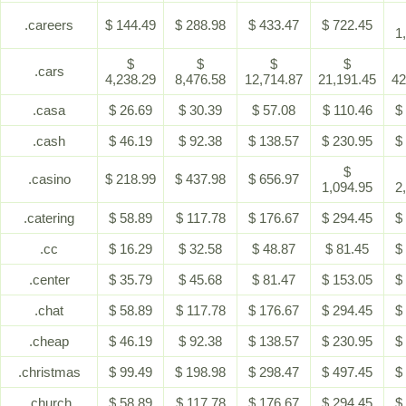
.careers
$ 144.49
$ 288.98
$ 433.47
$ 722.45
1
$
$
$
$
.cars
4,238.29
8,476.58
12,714.87
21,191.45
42
.casa
$ 26.69
$ 30.39
$ 57.08
$ 110.46
$
.cash
$ 46.19
$ 92.38
$ 138.57
$ 230.95
$
$
.casino
$ 218.99
$ 437.98
$ 656.97
1,094.95
2
.catering
$ 58.89
$ 117.78
$ 176.67
$ 294.45
$
.cc
$ 16.29
$ 32.58
$ 48.87
$ 81.45
$
.center
$ 35.79
$ 45.68
$ 81.47
$ 153.05
$
.chat
$ 58.89
$ 117.78
$ 176.67
$ 294.45
$
.cheap
$ 46.19
$ 92.38
$ 138.57
$ 230.95
$
.christmas
$ 99.49
$ 198.98
$ 298.47
$ 497.45
$
.church
$ 58.89
$ 117.78
$ 176.67
$ 294.45
$