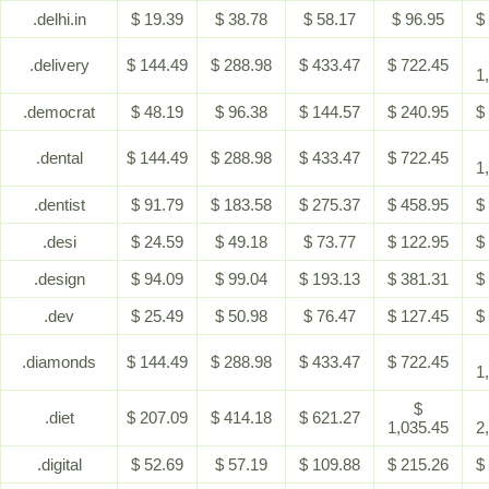
.delhi.in
$ 19.39
$ 38.78
$ 58.17
$ 96.95
$
.delivery
$ 144.49
$ 288.98
$ 433.47
$ 722.45
1
.democrat
$ 48.19
$ 96.38
$ 144.57
$ 240.95
$
.dental
$ 144.49
$ 288.98
$ 433.47
$ 722.45
1
.dentist
$ 91.79
$ 183.58
$ 275.37
$ 458.95
$
.desi
$ 24.59
$ 49.18
$ 73.77
$ 122.95
$
.design
$ 94.09
$ 99.04
$ 193.13
$ 381.31
$
.dev
$ 25.49
$ 50.98
$ 76.47
$ 127.45
$
.diamonds
$ 144.49
$ 288.98
$ 433.47
$ 722.45
1
$
.diet
$ 207.09
$ 414.18
$ 621.27
1,035.45
2
.digital
$ 52.69
$ 57.19
$ 109.88
$ 215.26
$