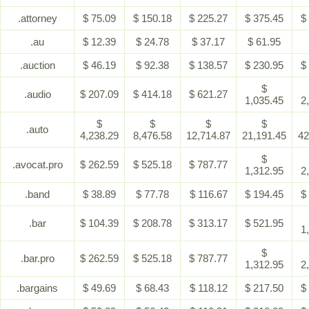
.attorney
$ 75.09
$ 150.18
$ 225.27
$ 375.45
$
.au
$ 12.39
$ 24.78
$ 37.17
$ 61.95
.auction
$ 46.19
$ 92.38
$ 138.57
$ 230.95
$
$
.audio
$ 207.09
$ 414.18
$ 621.27
1,035.45
2
$
$
$
$
.auto
4,238.29
8,476.58
12,714.87
21,191.45
42
$
.avocat.pro
$ 262.59
$ 525.18
$ 787.77
1,312.95
2
.band
$ 38.89
$ 77.78
$ 116.67
$ 194.45
$
.bar
$ 104.39
$ 208.78
$ 313.17
$ 521.95
1
$
.bar.pro
$ 262.59
$ 525.18
$ 787.77
1,312.95
2
.bargains
$ 49.69
$ 68.43
$ 118.12
$ 217.50
$