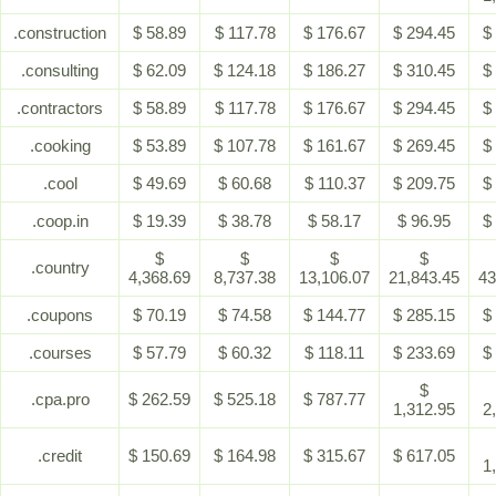
.construction
$ 58.89
$ 117.78
$ 176.67
$ 294.45
$
.consulting
$ 62.09
$ 124.18
$ 186.27
$ 310.45
$
.contractors
$ 58.89
$ 117.78
$ 176.67
$ 294.45
$
.cooking
$ 53.89
$ 107.78
$ 161.67
$ 269.45
$
.cool
$ 49.69
$ 60.68
$ 110.37
$ 209.75
$
.coop.in
$ 19.39
$ 38.78
$ 58.17
$ 96.95
$
$
$
$
$
.country
4,368.69
8,737.38
13,106.07
21,843.45
43
.coupons
$ 70.19
$ 74.58
$ 144.77
$ 285.15
$
.courses
$ 57.79
$ 60.32
$ 118.11
$ 233.69
$
$
.cpa.pro
$ 262.59
$ 525.18
$ 787.77
1,312.95
2
.credit
$ 150.69
$ 164.98
$ 315.67
$ 617.05
1