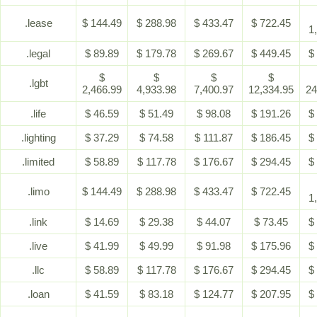
.lease
$ 144.49
$ 288.98
$ 433.47
$ 722.45
1
.legal
$ 89.89
$ 179.78
$ 269.67
$ 449.45
$
$
$
$
$
.lgbt
2,466.99
4,933.98
7,400.97
12,334.95
24
.life
$ 46.59
$ 51.49
$ 98.08
$ 191.26
$
.lighting
$ 37.29
$ 74.58
$ 111.87
$ 186.45
$
.limited
$ 58.89
$ 117.78
$ 176.67
$ 294.45
$
.limo
$ 144.49
$ 288.98
$ 433.47
$ 722.45
1
.link
$ 14.69
$ 29.38
$ 44.07
$ 73.45
$
.live
$ 41.99
$ 49.99
$ 91.98
$ 175.96
$
.llc
$ 58.89
$ 117.78
$ 176.67
$ 294.45
$
.loan
$ 41.59
$ 83.18
$ 124.77
$ 207.95
$