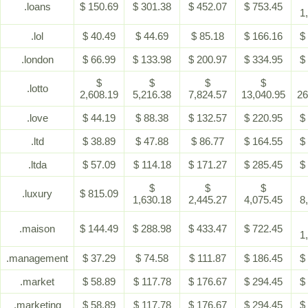
.loans
$ 150.69
$ 301.38
$ 452.07
$ 753.45
1
.lol
$ 40.49
$ 44.69
$ 85.18
$ 166.16
$
.london
$ 66.99
$ 133.98
$ 200.97
$ 334.95
$
$
$
$
$
.lotto
2,608.19
5,216.38
7,824.57
13,040.95
26
.love
$ 44.19
$ 88.38
$ 132.57
$ 220.95
$
.ltd
$ 38.89
$ 47.88
$ 86.77
$ 164.55
$
.ltda
$ 57.09
$ 114.18
$ 171.27
$ 285.45
$
$
$
$
.luxury
$ 815.09
1,630.18
2,445.27
4,075.45
8
.maison
$ 144.49
$ 288.98
$ 433.47
$ 722.45
1
.management
$ 37.29
$ 74.58
$ 111.87
$ 186.45
$
.market
$ 58.89
$ 117.78
$ 176.67
$ 294.45
$
.marketing
$ 58.89
$ 117.78
$ 176.67
$ 294.45
$