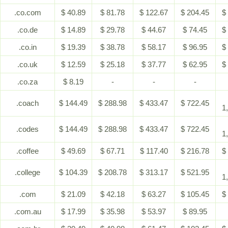
.co.com
$ 40.89
$ 81.78
$ 122.67
$ 204.45
$
.co.de
$ 14.89
$ 29.78
$ 44.67
$ 74.45
$
.co.in
$ 19.39
$ 38.78
$ 58.17
$ 96.95
$
.co.uk
$ 12.59
$ 25.18
$ 37.77
$ 62.95
$
.co.za
$ 8.19
-
-
-
.coach
$ 144.49
$ 288.98
$ 433.47
$ 722.45
1
.codes
$ 144.49
$ 288.98
$ 433.47
$ 722.45
1
.coffee
$ 49.69
$ 67.71
$ 117.40
$ 216.78
$
.college
$ 104.39
$ 208.78
$ 313.17
$ 521.95
1
.com
$ 21.09
$ 42.18
$ 63.27
$ 105.45
$
.com.au
$ 17.99
$ 35.98
$ 53.97
$ 89.95