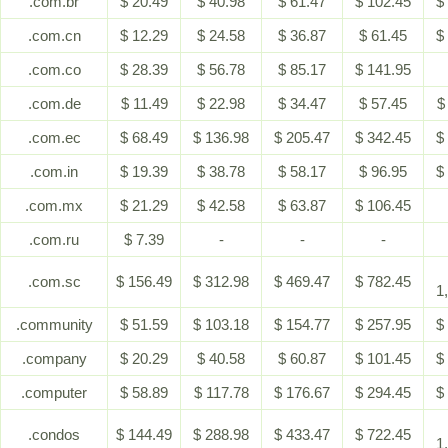
.com.br
$ 20.49
$ 40.98
$ 61.47
$ 102.45
$
.com.cn
$ 12.29
$ 24.58
$ 36.87
$ 61.45
$
.com.co
$ 28.39
$ 56.78
$ 85.17
$ 141.95
.com.de
$ 11.49
$ 22.98
$ 34.47
$ 57.45
$
.com.ec
$ 68.49
$ 136.98
$ 205.47
$ 342.45
$
.com.in
$ 19.39
$ 38.78
$ 58.17
$ 96.95
$
.com.mx
$ 21.29
$ 42.58
$ 63.87
$ 106.45
.com.ru
$ 7.39
-
-
-
.com.sc
$ 156.49
$ 312.98
$ 469.47
$ 782.45
1
.community
$ 51.59
$ 103.18
$ 154.77
$ 257.95
$
.company
$ 20.29
$ 40.58
$ 60.87
$ 101.45
$
.computer
$ 58.89
$ 117.78
$ 176.67
$ 294.45
$
.condos
$ 144.49
$ 288.98
$ 433.47
$ 722.45
1