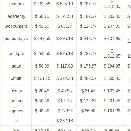
$
.aca.pro
$ 262.59
$ 525.18
$ 787.77
1,312.95
2
.academy
$ 60.79
$ 121.58
$ 182.37
$ 303.95
$
.accountant
$ 41.59
$ 83.18
$ 124.77
$ 207.95
$
.accountants
$ 147.59
$ 295.18
$ 442.77
$ 737.95
1
$
.acct.pro
$ 262.59
$ 525.18
$ 787.77
1,312.95
2
.actor
$ 58.99
$ 117.98
$ 176.97
$ 294.95
$
.adult
$ 161.19
$ 322.38
$ 483.57
$ 805.95
1
.adv.br
$ 20.49
$ 40.98
$ 61.47
$ 102.45
$
.ae.org
$ 40.89
$ 81.78
$ 122.67
$ 204.45
$
.agency
$ 38.89
$ 47.59
$ 86.48
$ 164.26
$
.ai
-
$ 332.18
-
-
.ai.in
$ 19.39
$ 38.78
$ 58.17
$ 96.95
$