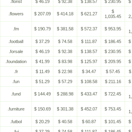
.florist
$ 46.19
$ 92.38
$ 138.57
$ 230.95
$
$
.flowers
$ 207.09
$ 414.18
$ 621.27
1,035.45
2
.fm
$ 190.79
$ 381.58
$ 572.37
$ 953.95
1
.football
$ 37.29
$ 74.58
$ 111.87
$ 186.45
$
.forsale
$ 46.19
$ 92.38
$ 138.57
$ 230.95
$
.foundation
$ 41.99
$ 83.98
$ 125.97
$ 209.95
$
.fr
$ 11.49
$ 22.98
$ 34.47
$ 57.45
$
.fun
$ 51.29
$ 57.29
$ 108.58
$ 211.16
$
.fund
$ 144.49
$ 288.98
$ 433.47
$ 722.45
1
.furniture
$ 150.69
$ 301.38
$ 452.07
$ 753.45
1
.futbol
$ 20.29
$ 40.58
$ 60.87
$ 101.45
$
.fyi
$ 37.29
$ 74.58
$ 111.87
$ 186.45
$