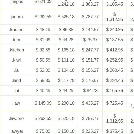
.juegos
$ 621.09
1,242.18
1,863.27
3,105.45
6
$
.jur.pro
$ 262.59
$ 525.18
$ 787.77
1,312.95
2
.kaufen
$ 48.19
$ 96.38
$ 144.57
$ 240.95
$
.kim
$ 31.09
$ 44.28
$ 75.37
$ 137.55
$
.kitchen
$ 82.59
$ 165.18
$ 247.77
$ 412.95
$
.kiwi
$ 50.59
$ 101.18
$ 151.77
$ 252.95
$
.la
$ 52.09
$ 104.18
$ 156.27
$ 260.45
$
.land
$ 58.89
$ 117.78
$ 176.67
$ 294.45
$
.lat
$ 40.49
$ 44.29
$ 84.78
$ 165.76
$
.law
$ 145.09
$ 290.18
$ 435.27
$ 725.45
1
$
.law.pro
$ 262.59
$ 525.18
$ 787.77
1,312.95
2
.lawyer
$ 75.09
$ 150.18
$ 225.27
$ 375.45
$