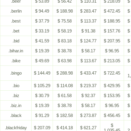
.beer
$ 53.89
$ 56.42
$ 110.31
$ 218.09
$
.berlin
$ 94.49
$ 188.98
$ 283.47
$ 472.45
$
.best
$ 37.79
$ 75.58
$ 113.37
$ 188.95
$
.bet
$ 33.19
$ 58.19
$ 91.38
$ 157.76
$
.bid
$ 41.59
$ 83.18
$ 124.77
$ 207.95
$
.bihar.in
$ 19.39
$ 38.78
$ 58.17
$ 96.95
$
.bike
$ 49.69
$ 63.98
$ 113.67
$ 213.05
$
.bingo
$ 144.49
$ 288.98
$ 433.47
$ 722.45
1
.bio
$ 105.29
$ 114.08
$ 219.37
$ 429.95
$
.biz
$ 30.79
$ 61.58
$ 92.37
$ 153.95
$
.biz.in
$ 19.39
$ 38.78
$ 58.17
$ 96.95
$
.black
$ 91.29
$ 182.58
$ 273.87
$ 456.45
$
$
.blackfriday
$ 207.09
$ 414.18
$ 621.27
1,035.45
2